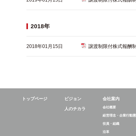
2018年
2018年01月15日
譲渡制限付株式報酬
トップページ
ビジョン
会社案内
会社概要
人のチカラ
経営理念・企業行動憲
役員・組織
沿革