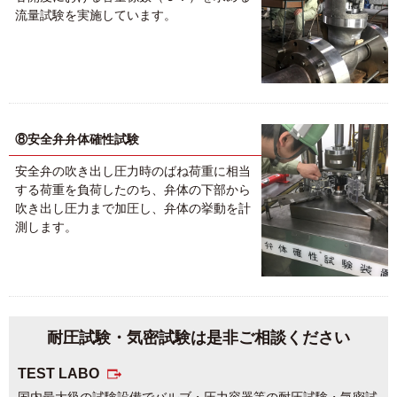
流量試験を実施しています。
⑧安全弁弁体確性試験
安全弁の吹き出し圧力時のばね荷重に相当
する荷重を負荷したのち、弁体の下部から
吹き出し圧力まで加圧し、弁体の挙動を計
測します。
耐圧試験・気密試験は
是非ご相談ください
TEST LABO