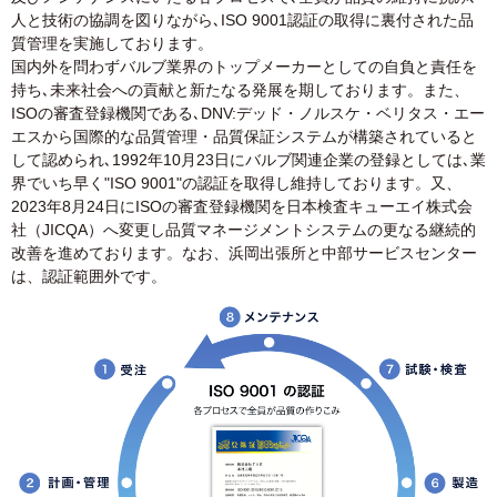
人と技術の協調を図りながら､ISO 9001認証の取得に裏付された品
質管理を実施しております。
国内外を問わずバルブ業界のトップメーカーとしての自負と責任を
持ち､未来社会への貢献と新たなる発展を期しております。また、
ISOの審査登録機関である､DNV:デッド・ノルスケ・ベリタス・エー
エスから国際的な品質管理・品質保証システムが構築されていると
して認められ､1992年10月23日にバルブ関連企業の登録としては､業
界でいち早く"ISO 9001"の認証を取得し維持しております。又、
2023年8月24日にISOの審査登録機関を日本検査キューエイ株式会
社（JICQA）へ変更し品質マネージメントシステムの更なる継続的
改善を進めております。なお、浜岡出張所と中部サービスセンター
は、認証範囲外です。