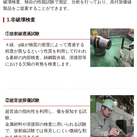
破壊検査、独自の性能試験で測定、分析を行っており、高付加価値
製品をご提案することができます。
1.非破壊検査
①放射線透過試験
Ｘ線、γ線が物質の密度によって透過する
程度が異なるという性質を利用して行われ
る素材の内部検査。鋳鋼製弁箱、溶接部等
における欠陥の有無を検査します。
②超音波探傷試験
超音波の指向性を利用し、傷を探知する試
験。
金属材料や溶接部の検査に用いられる試験
で、放射線試験では発見しにくい微細な割