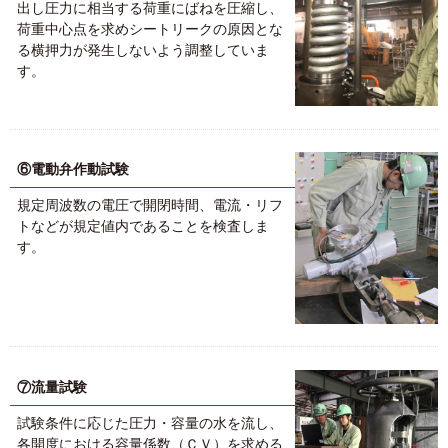
出し圧力に相当する荷重にばねを圧縮し、
荷重中心点を求めシートリークの原因とな
る横押力が発生しないよう調整していま
す。
⑥電動弁作動試験
規定周波数の電圧で開閉時間、電流・リフ
トなどが規定値内であることを検査しま
す。
⑦流量試験
試験条件に応じた圧力・容量の水を流し、
各開度における容量係数（ＣＶ）を求める