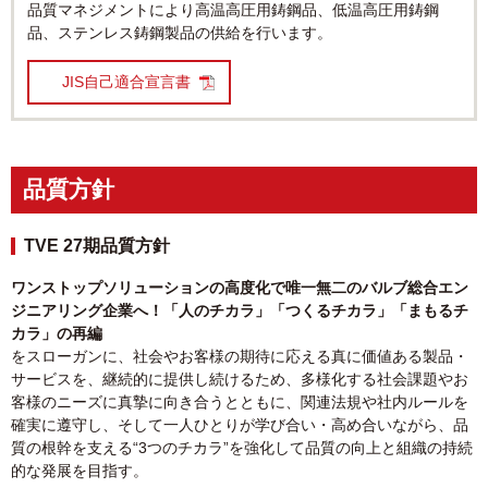
品質マネジメントにより高温高圧用鋳鋼品、低温高圧用鋳鋼
品、ステンレス鋳鋼製品の供給を行います。
JIS自己適合宣言書
品質方針
TVE 27期品質方針
ワンストップソリューションの高度化で唯一無二のバルブ総合エン
ジニアリング企業へ！「人のチカラ」「つくるチカラ」「まもるチ
カラ」の再編
をスローガンに、社会やお客様の期待に応える真に価値ある製品・
サービスを、継続的に提供し続けるため、多様化する社会課題やお
客様のニーズに真摯に向き合うとともに、関連法規や社内ルールを
確実に遵守し、そして一人ひとりが学び合い・高め合いながら、品
質の根幹を支える“3つのチカラ”を強化して品質の向上と組織の持続
的な発展を目指す。