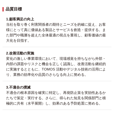
品質目標
1.顧客満足の向上
当社を取り巻く利害関係者の期待とニーズを的確に捉え、お客
様にとって真に価値ある製品とサービスを創造・提供する。ま
た部門や職層を超えた全体最適の視点を重視し、顧客価値の最
大化を目指す。
2.改善活動の実施
変化の激しい事業環境において、現場感覚を持ちながら外部・
内部の課題やリスクと機会を正しく認識し、改善活動を継続的
に実施するとともに、TOMOS 活動やデジタル技術の活用によ
り、業務の効率化や品質のさらなる向上に努める。
3.不適合の撲滅
不適合の根本原因を確実に特定し、再発防止策を実効性あるか
たちで策定・実行する。さらに、得られた知見を関係部門と積
極的に共有（水平展開）し、効果のある予防処置に努める。