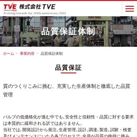
品質保証体制
ホーム
事業内容
品質保証体制
品質保証
質のつくりこみに挑む、充実した生産体制と徹底した品質
管理
バルブの低価格化が進む中でも､安全性と信頼性・品質に対する要求
は本質的に緩和される訳ではありません。
当社では､開発設計から発注､生産管理､設計､調達､製造､試験・検査
及びメンテナンスにいたる各プロセスで､全員が品質の維持に挑み､