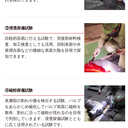
れを検出できます。
③浸透探傷試験
比較的容易に行える試験で、溶接部材料検
査、加工検査としても活用。切削表面や弁
座摺合面などの微細な表面欠陥を目視で探
知できます。
④磁粉探傷試験
表層部の割れや傷を検出する試験。バルブ
をあらかじめ磁化してバルブ表面に磁粉を
散布、割れに沿って磁粉が現れるのを目視
で判別していきます。浸透探傷試験ととも
に広く活用されている試験です。