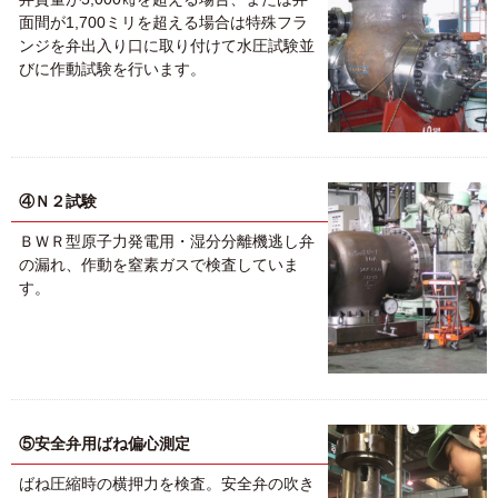
面間が1,700ミリを超える場合は特殊フラ
ンジを弁出入り口に取り付けて水圧試験並
びに作動試験を行います。
④Ｎ２試験
ＢＷＲ型原子力発電用・湿分分離機逃し弁
の漏れ、作動を窒素ガスで検査していま
す。
⑤安全弁用ばね偏心測定
ばね圧縮時の横押力を検査。安全弁の吹き