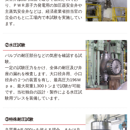
り、ＰＷＲ原子力発電用の加圧器安全弁や
主蒸気安全弁などは、経済産業省担当官の
立会のもとに工場内で本試験を実施してい
ます。
②水圧試験
バルブの耐圧部分などの気密を確認する試
験。
一定の試験圧力をかけ、全体の耐圧及び弁
座の漏れを検査します。大口径弁用、小口
径弁の２つの装置を有し、最高圧力196Ｍ
ｐａ、最大荷重1,300トンまで試験が可能
です。当社独自の設計・製作による水圧試
験用プレスを装備しています。
③特殊耐圧試験
弁質量が5,000㎏を超える場合、または弁