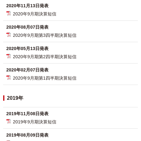
2020年11月13日発表
2020年9月期決算短信
2020年08月07日発表
2020年9月期第3四半期決算短信
2020年05月13日発表
2020年9月期第2四半期決算短信
2020年02月07日発表
2020年9月期第1四半期決算短信
2019年
2019年11月08日発表
2019年9月期決算短信
2019年08月09日発表