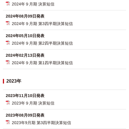
2024年９月期 決算短信
2024年08月09日発表
2024年９月期 第3四半期決算短信
2024年05月10日発表
2024年９月期 第2四半期決算短信
2024年02月13日発表
2024年９月期 第1四半期決算短信
2023年
2023年11月10日発表
2023年９月期 決算短信
2023年08月09日発表
2023年9月期 第3四半期決算短信