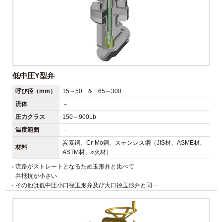
低中圧Y型弁
呼び径（mm）
15～50 & 65～300
流体
－
圧力クラス
150～900Lb
温度範囲
－
炭素鋼、Cr-Mo鋼、ステンレス鋼（JIS材、ASME材、
材料
ASTM材、○火材）
流路がストレートとなるため玉形弁と比べて
弁抵抗が小さい
その他は低中圧小口径玉形弁及び大口径玉形弁と同一