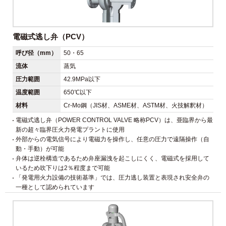
電磁式逃し弁（PCV）
呼び径（mm）
50・65
流体
蒸気
圧力範囲
42.9MPa以下
温度範囲
650℃以下
材料
Cr-Mo鋼（JIS材、ASME材、ASTM材、火技解釈材）
電磁式逃し弁（POWER CONTROL VALVE 略称PCV）は、亜臨界から最
新の超々臨界圧火力発電プラントに使用
外部からの電気信号により電磁力を操作し、任意の圧力で遠隔操作（自
動・手動）が可能
弁体は逆栓構造であるため弁座漏洩を起こしにくく、電磁式を採用して
いるため吹下りは2％程度まで可能
「発電用火力設備の技術基準」では、圧力逃し装置と表現され安全弁の
一種として認められています