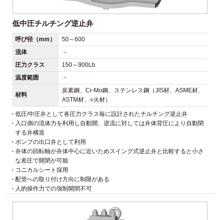
低中圧チルチング逆止弁
呼び径（mm）
50～600
流体
－
圧力クラス
150～900Lb
温度範囲
－
炭素鋼、Cr-Mo鋼、ステンレス鋼（JIS材、ASME材、
材料
ASTM材、○火材）
低圧/中圧弁として各圧力クラス毎に設計されたチルチング逆止弁
入口側の流体力を利用し自動開、逆流に対しては弁体背圧により自動閉
する弁構造
ポンプの出口弁として利用
弁体の回転軸が弁体中心に近いためスイング式逆止弁と比較すると小さ
な差圧で開閉が可能
コニカルシート採用
配管への取り付け方向に制限がある
人的操作力での強制開閉不可