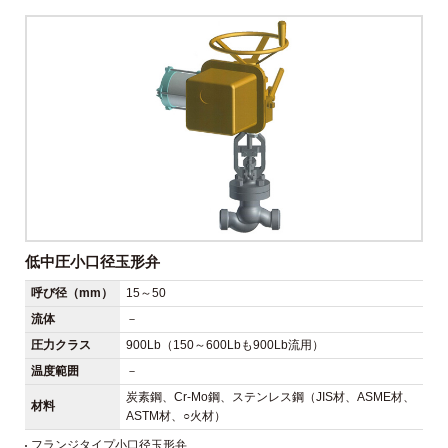
低中圧小口径玉形弁
呼び径（mm）
15～50
流体
－
圧力クラス
900Lb（150～600Lbも900Lb流用）
温度範囲
－
炭素鋼、Cr-Mo鋼、ステンレス鋼（JIS材、ASME材、
材料
ASTM材、○火材）
フランジタイプ小口径玉形弁