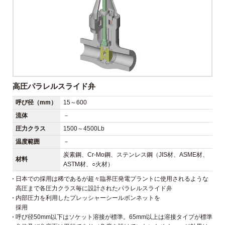
高圧パラレルスライド弁
呼び径（mm）
15～600
流体
－
圧力クラス
1500～4500Lb
温度範囲
－
炭素鋼、Cr-Mo鋼、ステンレス鋼（JIS材、ASME材、
材料
ASTM材、○火材）
日本での採用は稀であるが超々臨界圧発電プラントに使用されるような
高圧まで各圧力クラス毎に設計されたパラレルスライド弁
内部圧力を利用したプレッシャーシールボンネットを
採用
呼び径50mm以下はソケット溶接が標準。65mm以上は溶接タイプが標準