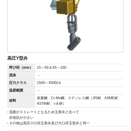
高圧Y型弁
呼び径（mm）
15～50 & 65～200
流体
－
圧力クラス
1500～4500Lb
温度範囲
－
炭素鋼、Cr-Mo鋼、ステンレス鋼（JIS材、ASME材、
材料
ASTM材、○火材）
流路がストレートとなるため玉形弁と比べて
弁抵抗が小さい
その他は高圧小口径玉形弁及び大口径玉形弁と同一