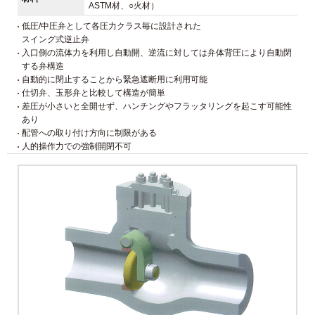
ASTM材、○火材）
低圧/中圧弁として各圧力クラス毎に設計された
スイング式逆止弁
入口側の流体力を利用し自動開、逆流に対しては弁体背圧により自動閉
する弁構造
自動的に閉止することから緊急遮断用に利用可能
仕切弁、玉形弁と比較して構造が簡単
差圧が小さいと全開せず、ハンチングやフラッタリングを起こす可能性
あり
配管への取り付け方向に制限がある
人的操作力での強制開閉不可