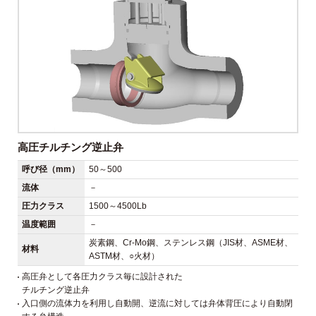
高圧チルチング逆止弁
呼び径（mm）
50～500
流体
－
圧力クラス
1500～4500Lb
温度範囲
－
炭素鋼、Cr-Mo鋼、ステンレス鋼（JIS材、ASME材、
材料
ASTM材、○火材）
高圧弁として各圧力クラス毎に設計された
チルチング逆止弁
入口側の流体力を利用し自動開、逆流に対しては弁体背圧により自動閉