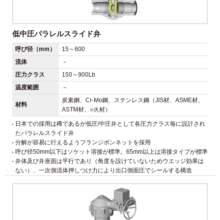
低中圧パラレルスライド弁
呼び径（mm）
15～600
流体
－
圧力クラス
150～900Lb
温度範囲
－
炭素鋼、Cr-Mo鋼、ステンレス鋼（JIS材、ASME材、
材料
ASTM材、○火材）
日本での採用は稀であるが低圧/中圧弁として各圧力クラス毎に設計され
たパラレルスライド弁
分解が容易に行えるようフランジボンネットを採用
呼び径50mm以下はソケット溶接が標準。65mm以上は溶接タイプが標準
弁体及び弁座面は平行であり（角度を設けていないためウエッジ効果は
ない）、一次側流体押しつけ力により出口側面圧でシールする構造