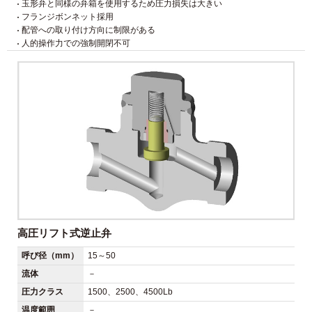
玉形弁と同様の弁箱を使用するため圧力損失は大きい
フランジボンネット採用
配管への取り付け方向に制限がある
人的操作力での強制開閉不可
高圧リフト式逆止弁
呼び径（mm）
15～50
流体
－
圧力クラス
1500、2500、4500Lb
温度範囲
－