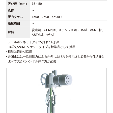
呼び径（mm）
15～50
流体
－
圧力クラス
1500、2500、4500Lb
温度範囲
－
炭素鋼、Cr-Mo鋼、ステンレス鋼（JIS材、ASME材、
材料
ASTM材、○火材）
シールボンネットタイプ小口径玉形弁
JIS及びASMEソケットタイプを標準品として採用
標準は鍛造材採用
弁閉止には一次側圧力による弁押し上げ力を抑え込む必要から仕切弁と
比べて大きなハンドル操作力が必要