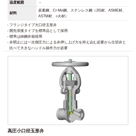
温度範囲
－
炭素鋼、Cr-Mo鋼、ステンレス鋼（JIS材、ASME材、
材料
ASTM材、○火材）
フランジタイプ大口径玉形弁
開先溶接タイプを標準品として採用
標準は鋳鋼弁箱採用
弁閉止には一次側圧力による弁押し上げ力を抑え込む必要から仕切弁と
比べて大きなハンドル操作力が必要
高圧小口径玉形弁