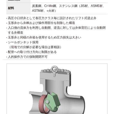
炭素鋼、Cr-Mo鋼、ステンレス鋼（JIS材、ASME材、
材料
ASTM材、○火材）
高圧小口径弁として各圧力クラス毎に設計されたリフト式逆止弁
玉形弁から弁棒および操作用部分を削除した構造
入口側の流体力を利用し自動開、逆流に対しては弁体背圧により自動閉
する弁構造
玉形弁と同様の弁箱を使用するため圧力損失は大きい
シールボンネット採用
（現地での分解が必要な場合は要相談）
配管への取り付け方向に制限がある
人的操作力での強制開閉不可