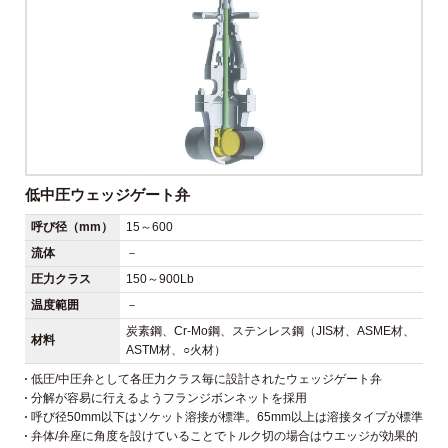
低中圧ウェッジゲート弁
呼び径（mm）
15～600
流体
－
圧力クラス
150～900Lb
温度範囲
－
炭素鋼、Cr-Mo鋼、ステンレス鋼（JIS材、ASME材、
材料
ASTM材、○火材）
低圧/中圧弁として各圧力クラス毎に設計されたウェッジゲート弁
分解が容易に行えるようフランジボンネットを採用
呼び径50mm以下はソケット溶接が標準。65mm以上は溶接タイプが標準
弁体/弁座に角度を設けていることでトルク切の場合はウエッジが効果的