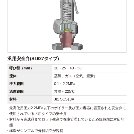
汎用安全弁(S1627タイプ)
呼び径（mm）
20・25・40・50
流体
蒸気、ガス（空気、窒素）
圧力範囲
0.1～2.2MPa
温度範囲
常温～225℃
材料
JIS SCS13A
最高使用圧力2.2MPa以下のボイラー及び圧力容器に設置される安全弁に
使用されている汎用タイプの安全弁
材料から完成品までロット生産で在庫管理しているため短納期に対応可
能
構造がシンプルで分解組立が容易