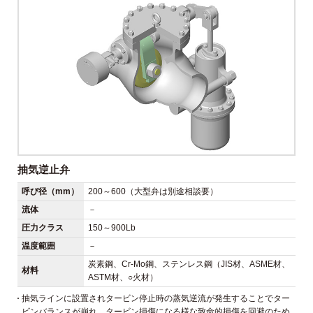
抽気逆止弁
呼び径（mm）
200～600（大型弁は別途相談要）
流体
－
圧力クラス
150～900Lb
温度範囲
－
炭素鋼、Cr-Mo鋼、ステンレス鋼（JIS材、ASME材、
材料
ASTM材、○火材）
抽気ラインに設置されタービン停止時の蒸気逆流が発生することでター
ビンバランスが崩れ、タービン損傷になる様な致命的損傷を回避のため