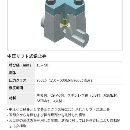
中圧リフト式逆止弁
呼び径（mm）
15～50
流体
－
圧力クラス
900Lb（150～600Lbも900Lb流用）
温度範囲
－
炭素鋼、Cr-Mo鋼、ステンレス鋼（JIS材、ASME材、
材料
ASTM材、○火材）
中圧小口径弁として各圧力クラス毎に設計されたリフト式逆止弁
玉形弁から弁棒および操作用部分を削除した構造
入口側の流体力を利用し自動開、逆流に対しては弁体背圧により自動閉
する弁構造