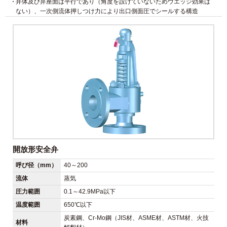
弁体及び弁座面は平行であり（角度を設けていないためウエッジ効果は
ない）、一次側流体押しつけ力により出口側面圧でシールする構造
開放形安全弁
呼び径（mm）
40～200
流体
蒸気
圧力範囲
0.1～42.9MPa以下
温度範囲
650℃以下
炭素鋼、Cr-Mo鋼（JIS材、ASME材、ASTM材、火技
材料