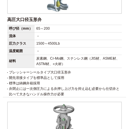
高圧大口径玉形弁
呼び径（mm）
65～200
流体
－
圧力クラス
1500～4500Lb
温度範囲
－
炭素鋼、Cr-Mo鋼、ステンレス鋼（JIS材、ASME材、
材料
ASTM材、○火材）
プレッシャーシールタイプ大口径玉形弁
開先溶接タイプを標準品として採用
標準は鋳鋼弁箱採用
弁閉止には一次側圧力による弁押し上げ力を抑え込む必要から仕切弁と
比べて大きなハンドル操作力が必要