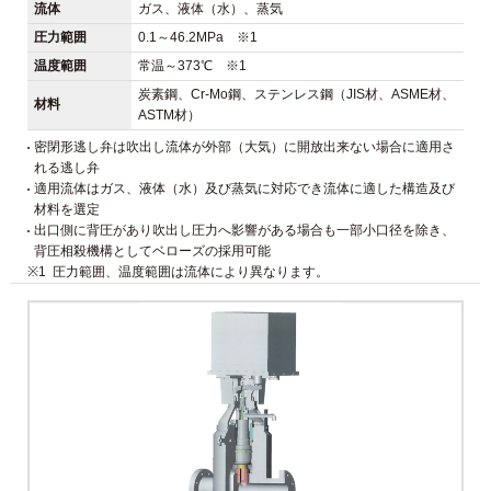
流体
ガス、液体（水）、蒸気
圧力範囲
0.1～46.2MPa ※1
温度範囲
常温～373℃ ※1
炭素鋼、Cr-Mo鋼、ステンレス鋼（JIS材、ASME材、
材料
ASTM材）
密閉形逃し弁は吹出し流体が外部（大気）に開放出来ない場合に適用さ
れる逃し弁
適用流体はガス、液体（水）及び蒸気に対応でき流体に適した構造及び
材料を選定
出口側に背圧があり吹出し圧力へ影響がある場合も一部小口径を除き、
背圧相殺機構としてベローズの採用可能
※1
圧力範囲、温度範囲は流体により異なります。