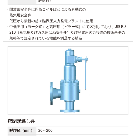
解釈材）
開放形安全弁は円筒コイルばねによる直動式の
蒸気用安全弁
低圧から最新の超々臨界圧火力発電プラントに使用
中低圧用（ヨーク式）と高圧用（ピラー式）にて区別しており、JIS B 8
210（蒸気用及びガス用ばね安全弁）及び発電用火力設備の技術基準の
規格等で規定されている性能を満足する構造
密閉形逃し弁
呼び径（mm）
20～200