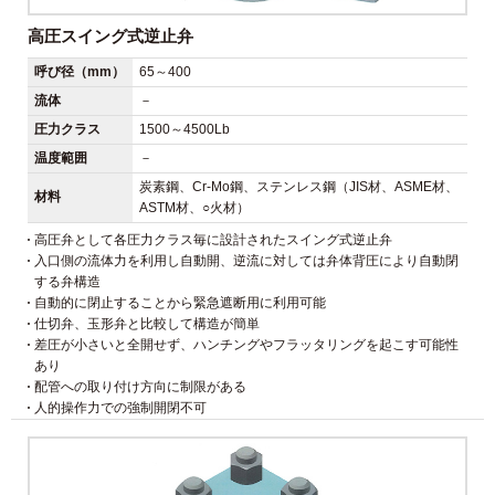
高圧スイング式逆止弁
呼び径（mm）
65～400
流体
－
圧力クラス
1500～4500Lb
温度範囲
－
炭素鋼、Cr-Mo鋼、ステンレス鋼（JIS材、ASME材、
材料
ASTM材、○火材）
高圧弁として各圧力クラス毎に設計されたスイング式逆止弁
入口側の流体力を利用し自動開、逆流に対しては弁体背圧により自動閉
する弁構造
自動的に閉止することから緊急遮断用に利用可能
仕切弁、玉形弁と比較して構造が簡単
差圧が小さいと全開せず、ハンチングやフラッタリングを起こす可能性
あり
配管への取り付け方向に制限がある
人的操作力での強制開閉不可