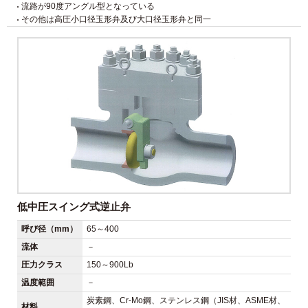
流路が90度アングル型となっている
その他は高圧小口径玉形弁及び大口径玉形弁と同一
低中圧スイング式逆止弁
呼び径（mm）
65～400
流体
－
圧力クラス
150～900Lb
温度範囲
－
炭素鋼、Cr-Mo鋼、ステンレス鋼（JIS材、ASME材、
材料