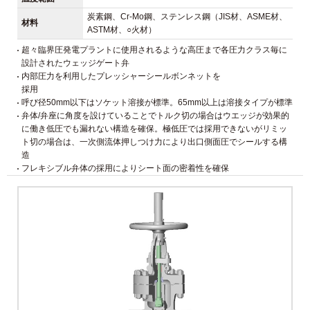
炭素鋼、Cr-Mo鋼、ステンレス鋼（JIS材、ASME材、
材料
ASTM材、○火材）
超々臨界圧発電プラントに使用されるような高圧まで各圧力クラス毎に
設計されたウェッジゲート弁
内部圧力を利用したプレッシャーシールボンネットを
採用
呼び径50mm以下はソケット溶接が標準。65mm以上は溶接タイプが標準
弁体/弁座に角度を設けていることでトルク切の場合はウエッジが効果的
に働き低圧でも漏れない構造を確保。極低圧では採用できないがリミッ
ト切の場合は、一次側流体押しつけ力により出口側面圧でシールする構
造
フレキシブル弁体の採用によりシート面の密着性を確保