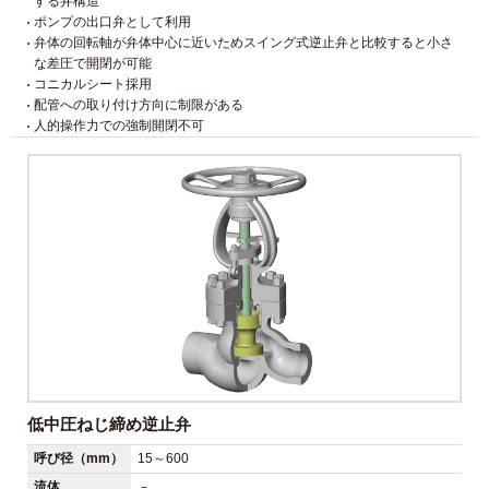
する弁構造
ポンプの出口弁として利用
弁体の回転軸が弁体中心に近いためスイング式逆止弁と比較すると小さ
な差圧で開閉が可能
コニカルシート採用
配管への取り付け方向に制限がある
人的操作力での強制開閉不可
低中圧ねじ締め逆止弁
呼び径（mm）
15～600
流体
－