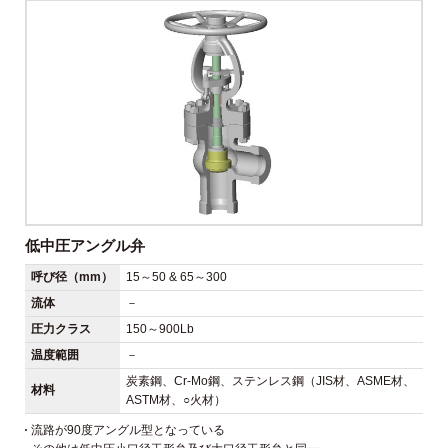
低中圧アングル弁
呼び径（mm）
15～50 & 65～300
流体
－
圧力クラス
150～900Lb
温度範囲
－
炭素鋼、Cr-Mo鋼、ステンレス鋼（JIS材、ASME材、
材料
ASTM材、○火材）
流路が90度アングル型となっている