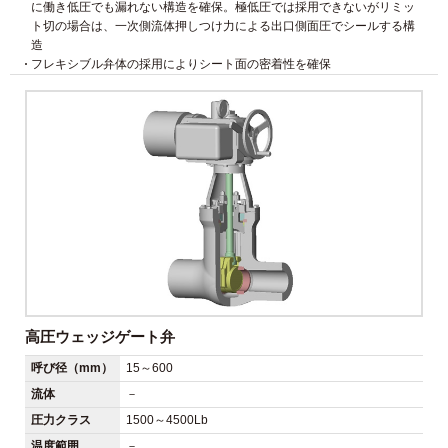
に働き低圧でも漏れない構造を確保。極低圧では採用できないがリミッ
ト切の場合は、一次側流体押しつけ力による出口側面圧でシールする構
造
フレキシブル弁体の採用によりシート面の密着性を確保
高圧ウェッジゲート弁
呼び径（mm）
15～600
流体
－
圧力クラス
1500～4500Lb
温度範囲
－