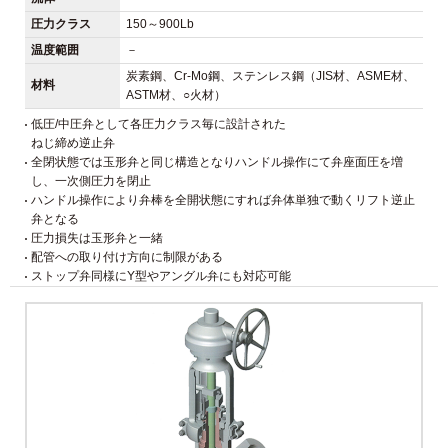
圧力クラス
150～900Lb
温度範囲
－
炭素鋼、Cr-Mo鋼、ステンレス鋼（JIS材、ASME材、
材料
ASTM材、○火材）
低圧/中圧弁として各圧力クラス毎に設計された
ねじ締め逆止弁
全閉状態では玉形弁と同じ構造となりハンドル操作にて弁座面圧を増
し、一次側圧力を閉止
ハンドル操作により弁棒を全開状態にすれば弁体単独で動くリフト逆止
弁となる
圧力損失は玉形弁と一緒
配管への取り付け方向に制限がある
ストップ弁同様にY型やアングル弁にも対応可能