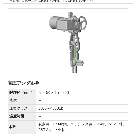
その他は低中圧小口径玉形弁及び大口径玉形弁と同一
高圧アングル弁
呼び径（mm）
15～50 & 65～200
流体
－
圧力クラス
1500～4500Lb
温度範囲
－
炭素鋼、Cr-Mo鋼、ステンレス鋼（JIS材、ASME材、
材料
ASTM材、○火材）