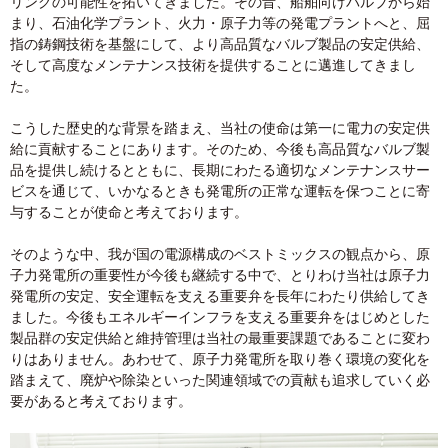
リングの可能性を拓いてきました。その昔、船舶向けバルブから始
まり、石油化学プラント、火力・原子力等の発電プラントへと、屈
指の鋳鋼技術を基盤にして、より高品質なバルブ製品の安定供給、
そして高度なメンテナンス技術を提供することに邁進してきまし
た。
こうした歴史的な背景を踏まえ、当社の使命は第一に電力の安定供
給に貢献することにあります。そのため、今後も高品質なバルブ製
品を提供し続けるとともに、長期にわたる適切なメンテナンスサー
ビスを通じて、いかなるときも発電所の正常な運転を保つことに寄
与することが使命と考えております。
そのような中、我が国の電源構成のベストミックスの観点から、原
子力発電所の重要性が今後も継続する中で、とりわけ当社は原子力
発電所の安定、安全運転を支える重要弁を長年にわたり供給してき
ました。今後もエネルギーインフラを支える重要弁をはじめとした
製品群の安定供給と維持管理は当社の最重要課題であることに変わ
りはありません。あわせて、原子力発電所を取り巻く環境の変化を
踏まえて、廃炉や除染といった関連領域での貢献も追求していく必
要があると考えております。