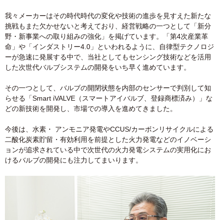
我々メーカーはその時代時代の変化や技術の進歩を見すえた新たな
挑戦もまた欠かせないと考えており、経営戦略の一つとして「新分
野・新事業への取り組みの強化」を掲げています。「第4次産業革
命」や「インダストリー4.0」といわれるように、自律型テクノロジ
ーが急速に発展する中で、当社としてもセンシング技術などを活用
した次世代バルブシステムの開発をいち早く進めています。
その一つとして、バルブの開閉状態を内部のセンサーで判別して知
らせる「Smart iVALVE（スマートアイバルブ、登録商標済み）」な
どの新技術を開発し、市場での導入を進めてきました。
今後は、水素・ アンモニア発電やCCUS/カーボンリサイクルによる
二酸化炭素貯留・有効利用を前提とした火力発電などのイノベーシ
ョンが追求されている中で次世代の火力発電システムの実用化にお
けるバルブの開発にも注力してまいります。