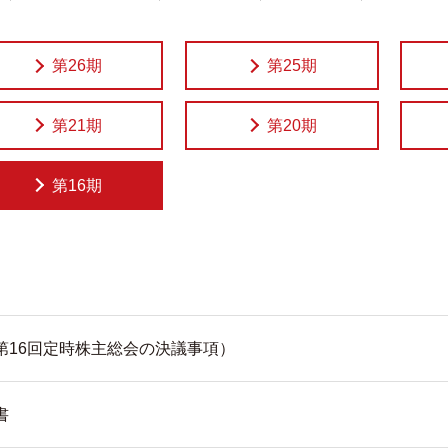
第26期
第25期
第21期
第20期
第16期
（第16回定時株主総会の決議事項）
書