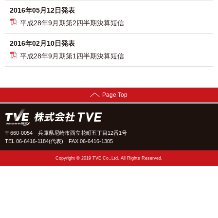
2016年05月12日発表
平成28年9月期第2四半期決算短信
2016年02月10日発表
平成28年9月期第1四半期決算短信
Page Top
〒660-0054 兵庫県尼崎市西立花町五丁目12番1号
TEL 06-6416-1184(代表)
FAX 06-6416-1305
Copyright © 2019 TVE Co.,Ltd. All Rights Reserved.